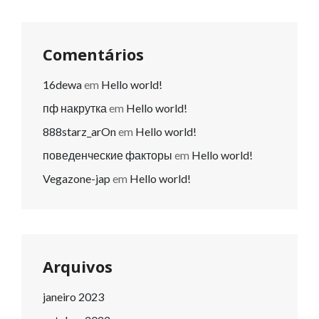
Comentários
16dewa
em
Hello world!
пф накрутка
em
Hello world!
888starz_arOn
em
Hello world!
поведенческие факторы
em
Hello world!
Vegazone-jap
em
Hello world!
Arquivos
janeiro 2023