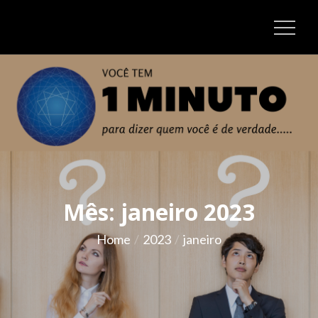
Skip
to
content
Mês:
janeiro 2023
Home
2023
janeiro