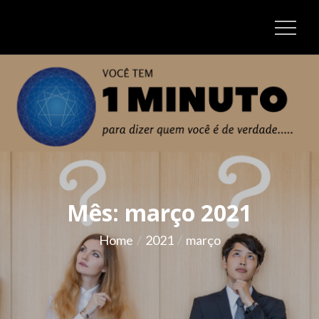
Skip
to
content
Mês:
março 2021
Home
2021
março