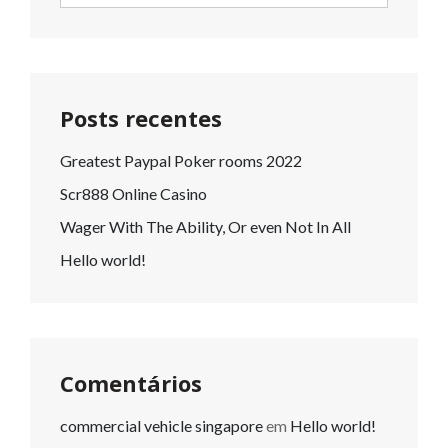
SEARCH
Posts recentes
Greatest Paypal Poker rooms 2022
Scr888 Online Casino
Wager With The Ability, Or even Not In All
Hello world!
Comentários
commercial vehicle singapore
em
Hello world!