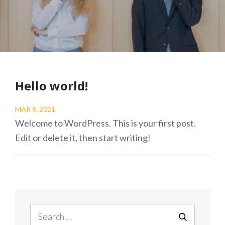
Hello world!
Posted
MAR 9, 2021
on
Welcome to WordPress. This is your first post.
Edit or delete it, then start writing!
Search
for: