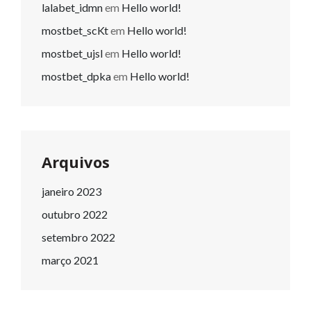
lalabet_idmn
em
Hello world!
mostbet_scKt
em
Hello world!
mostbet_ujsl
em
Hello world!
mostbet_dpka
em
Hello world!
Arquivos
janeiro 2023
outubro 2022
setembro 2022
março 2021